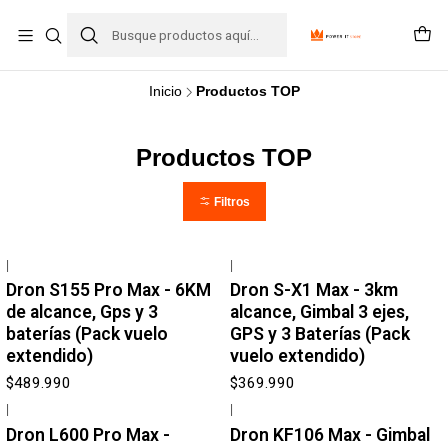
Inicio
Productos TOP
Productos TOP
Filtros
|
|
Dron S155 Pro Max - 6KM
Dron S-X1 Max - 3km
de alcance, Gps y 3
alcance, Gimbal 3 ejes,
baterías (Pack vuelo
GPS y 3 Baterías (Pack
extendido)
vuelo extendido)
$489.990
$369.990
|
|
-5%
OFF
Agotado
Dron L600 Pro Max -
Dron KF106 Max - Gimbal
Agotado